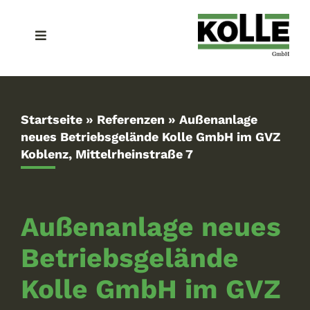
Zum
Inhalt
Toggle
springen
Navigation
Home
Unternehmen
Startseite
»
Referenzen
»
Außenanlage
neues Betriebsgelände Kolle GmbH im GVZ
Koblenz, Mittelrheinstraße 7
Leistungen
Referenzen
Außenanlage neues
Betriebsgelände
Jobs
Kolle GmbH im GVZ
Kontakt