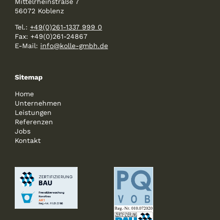
Mittelrheinstraße 7
56072 Koblenz
Tel.:
+49(0)261-1337 999 0
Fax: +49(0)261-24867
E-Mail:
info@kolle-gmbh.de
Sitemap
Home
Unternehmen
Leistungen
Referenzen
Jobs
Kontakt